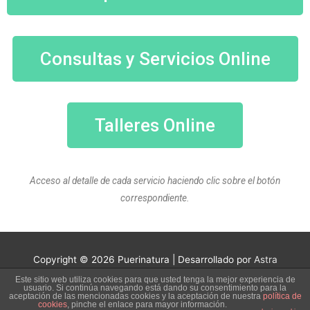
Consultas y Servicios Online
Talleres Online
Acceso al detalle de cada servicio haciendo clic sobre el botón
correspondiente.
Copyright © 2026
Puerinatura
| Desarrollado por
Astra
Este sitio web utiliza cookies para que usted tenga la mejor experiencia de
Información Legal
Política de privacidad
usuario. Si continúa navegando está dando su consentimiento para la
aceptación de las mencionadas cookies y la aceptación de nuestra
política de
Suscripción al Boletín
cookies
, pinche el enlace para mayor información.