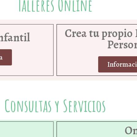
Talleres Online
Crea tu propio
nfantil
Perso
a
Informac
Consultas y Servicios
On