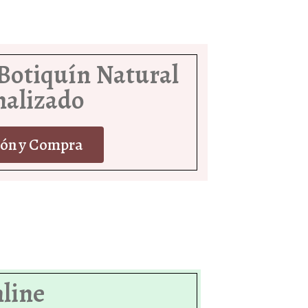
 Botiquín Natural
nalizado
ión y Compra
line