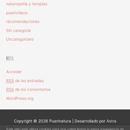
naturopatía y terapias
puerivídeos
recomendaciones
Sin categoría
Uncategorized
Meta
Acceder
RSS
de las entradas
RSS
de los comentarios
WordPress.org
Copyright © 2026
Puerinatura
| Desarrollado por
Astra
Este sitio web utiliza cookies para que usted tenga la mejor experiencia de