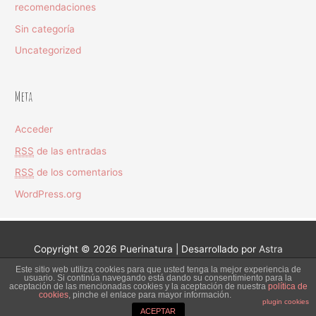
recomendaciones
Sin categoría
Uncategorized
Meta
Acceder
RSS
de las entradas
RSS
de los comentarios
WordPress.org
Copyright © 2026
Puerinatura
| Desarrollado por
Astra
Este sitio web utiliza cookies para que usted tenga la mejor experiencia de
Información Legal
Política de privacidad
usuario. Si continúa navegando está dando su consentimiento para la
aceptación de las mencionadas cookies y la aceptación de nuestra
política de
Suscripción al Boletín
cookies
, pinche el enlace para mayor información.
plugin cookies
ACEPTAR